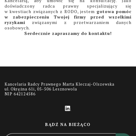
Kancelarią, aby umówić się na konsultację. Jako
doświadczony radca prawny specjalizujący się
w kwestiach związanych z RODO, jestem
gotowa pomóc
w zabezpieczeniu Twojej firmy przed wszelkimi
ryzykami
związanymi z przetwarzaniem danych
osobowych.
Serdecznie zapraszamy do kontaktu!
Kancelaria Radcy Prawnego Marta Kleczaj-Olszewska
ul. Okrężna 61i, 05-506 Lesznowola
NIP 642124586
BĄDŹ NA BIEŻĄCO