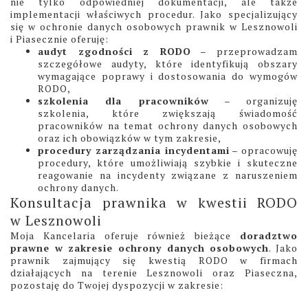
nie tylko odpowiedniej dokumentacji, ale także
implementacji właściwych procedur. Jako specjalizujący
się w ochronie danych osobowych prawnik w Lesznowoli
i Piasecznie oferuję:
audyt zgodności z RODO
– przeprowadzam
szczegółowe audyty, które identyfikują obszary
wymagające poprawy i dostosowania do wymogów
RODO,
szkolenia dla pracowników
– organizuję
szkolenia, które zwiększają świadomość
pracowników na temat ochrony danych osobowych
oraz ich obowiązków w tym zakresie,
procedury zarządzania incydentami
– opracowuję
procedury, które umożliwiają szybkie i skuteczne
reagowanie na incydenty związane z naruszeniem
ochrony danych.
Konsultacja prawnika w kwestii RODO
w Lesznowoli
Moja Kancelaria oferuje również bieżące
doradztwo
prawne w zakresie ochrony danych osobowych
. Jako
prawnik zajmujący się kwestią RODO w firmach
działających na terenie Lesznowoli oraz Piaseczna,
pozostaję do Twojej dyspozycji w zakresie: